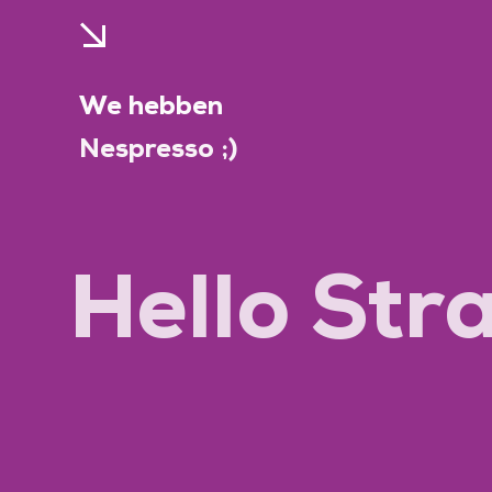
We hebben
Nespresso ;)
Hello Str