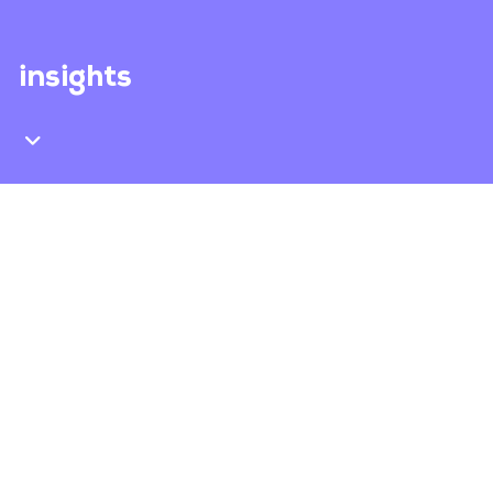
insights
Blijf up-to-date over onze digitale
toekomst. Lees artikelen of download
whitepapers. We maken graag onze
klanten slimmer in ons vakgebied.