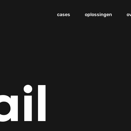
cases
oplossingen
o
il