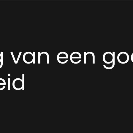
g van een g
eid