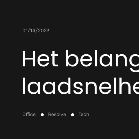
01/14/2023
Het belan
laadsnelh
Office
Resolve
Tech