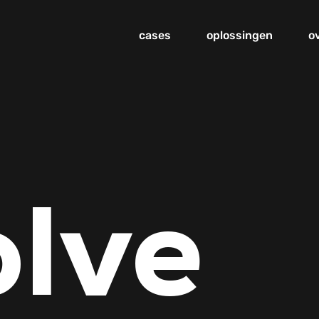
cases
oplossingen
o
lve